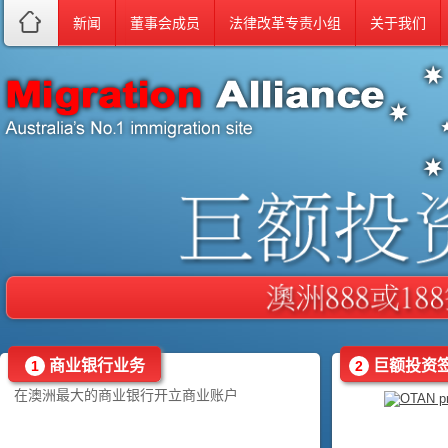
新闻
董事会成员
法律改革专责小组
关于我们
商业银行业务
巨额投资
1
2
在澳洲最大的商业银行开立商业账户