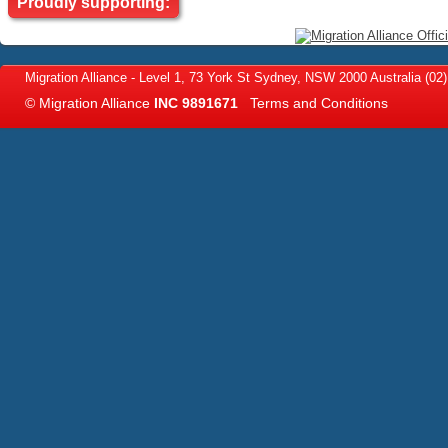
Proudly supporting:
Migration Alliance
-
Level 1, 73 York St
Sydney
,
NSW
2000
Australia
(02
© Migration Alliance
INC 9891671
Terms and Conditions